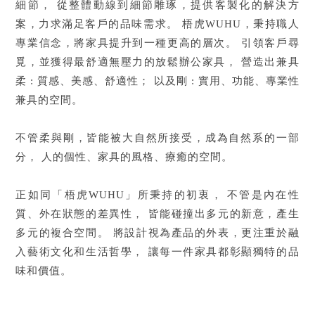
細節，
從整體動線到細節雕琢，提供客製化的解決方
案，力求滿足客戶的品味需求。
梧虎WUHU，秉持職人
專業信念，將家具提升到一種更高的層次。
引領客戶尋
覓，並獲得最舒適無壓力的放鬆辦公家具，
營造出兼具
柔 : 質感、美感、舒適性；
以及剛 : 實用、功能、專業性
兼具的空間。
不管柔與剛，皆能被大自然所接受，成為自然系的一部
分，
人的個性、家具的風格、療癒的空間。
正如同「梧虎WUHU」所秉持的初衷，
不管是內在性
質、外在狀態的差異性，
皆能碰撞出多元的新意，產生
多元的複合空間。
將設計視為產品的外表，更注重於融
入藝術文化和生活哲學，
讓每一件家具都彰顯獨特的品
味和價值。